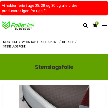
Vi holder ferie i uge 28, 29 og 30 og alle ordre
produceres igen fra uge 31
0
STARTSIDE
/
WEBSHOP
/
FOLIE & PRINT
/
BIL FOLIE
/
STENSLAGSFOLIE
Stenslagsfolie