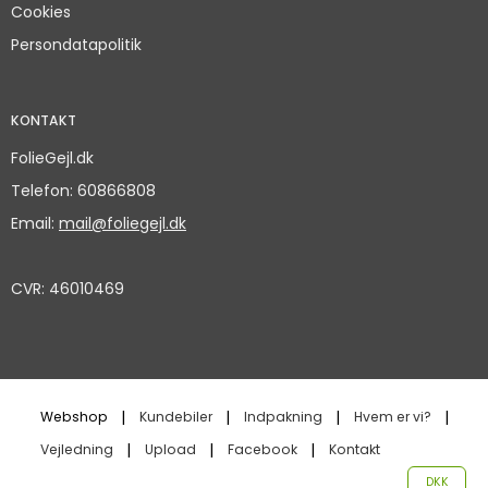
Cookies
Persondatapolitik
KONTAKT
FolieGejl.dk
Telefon
:
60866808
Email
:
mail@foliegejl.dk
CVR
:
46010469
Webshop
Kundebiler
Indpakning
Hvem er vi?
Vejledning
Upload
Facebook
Kontakt
DKK